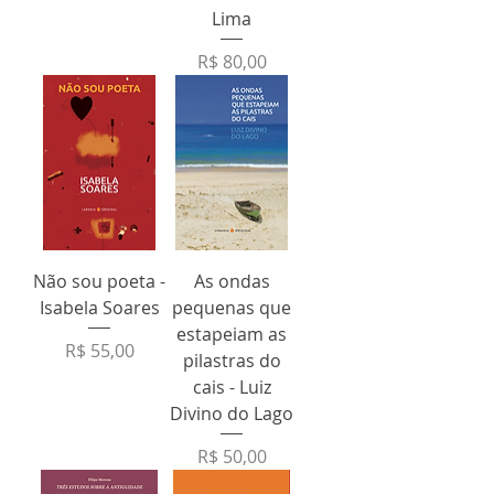
Lima
Preço
R$ 80,00
Não sou poeta -
As ondas
Isabela Soares
pequenas que
estapeiam as
Preço
R$ 55,00
pilastras do
cais - Luiz
Divino do Lago
Preço
R$ 50,00