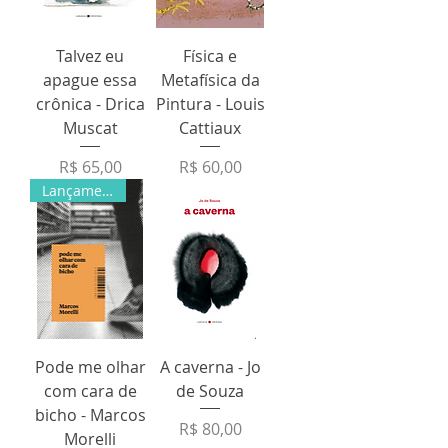
Talvez eu
Física e
apague essa
Metafísica da
crônica - Drica
Pintura - Louis
Muscat
Cattiaux
Preço
Preço
R$ 65,00
R$ 60,00
Lançamento
Pode me olhar
A caverna - Jo
com cara de
de Souza
bicho - Marcos
Preço
R$ 80,00
Morelli