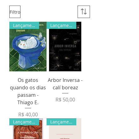
Filtro
Lançamento
Lançamento
Os gatos
Arbor Inversa -
quando os dias
calí boreaz
passam -
Preço
R$ 50,00
Thiago E.
Preço
R$ 40,00
Lançamento
Lançamento