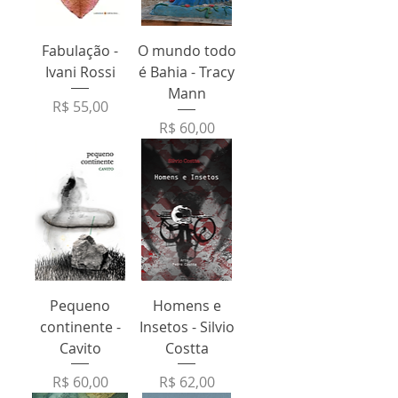
Fabulação -
O mundo todo
Ivani Rossi
é Bahia - Tracy
Mann
Preço
R$ 55,00
Preço
R$ 60,00
Pequeno
Homens e
continente -
Insetos - Silvio
Cavito
Costta
Preço
Preço
R$ 60,00
R$ 62,00