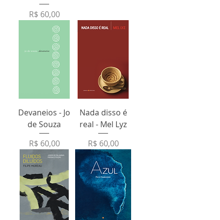
Preço
R$ 60,00
Devaneios - Jo
Nada disso é
de Souza
real - Mel Lyz
Preço
Preço
R$ 60,00
R$ 60,00