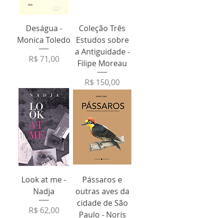
Deságua -
Coleção Três
Monica Toledo
Estudos sobre
a Antiguidade -
Preço
R$ 71,00
Filipe Moreau
Preço
R$ 150,00
Look at me -
Pássaros e
Nadja
outras aves da
cidade de São
Preço
R$ 62,00
Paulo - Noris