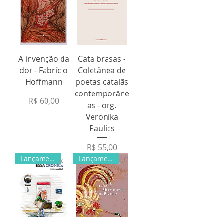
A invenção da
Cata brasas -
dor - Fabrício
Coletânea de
Hoffmann
poetas catalãs
contemporâne
Preço
R$ 60,00
as - org.
Veronika
Paulics
Preço
R$ 55,00
Lançamento
Lançamento