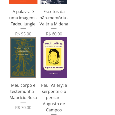
A palavra é
Escritos da
uma imagem -
não-memória -
Tadeu Jungle
Valéria Midena
Preço
Preço
R$ 95,00
R$ 60,00
Meu corpo é
Paul Valéry: a
testemunha -
serpente e o
Maurício Rosa
pensar -
Augusto de
Preço
R$ 70,00
Campos