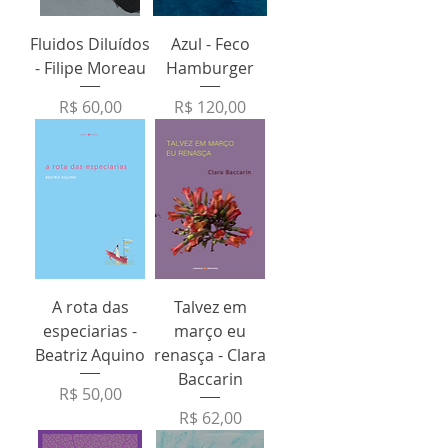
Fluidos Diluídos
Azul - Feco
- Filipe Moreau
Hamburger
Preço
Preço
R$ 60,00
R$ 120,00
A rota das
Talvez em
especiarias -
março eu
Beatriz Aquino
renasça - Clara
Baccarin
Preço
R$ 50,00
Preço
R$ 62,00