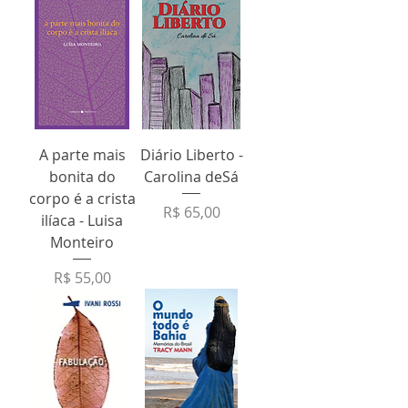
A parte mais
Diário Liberto -
bonita do
Carolina deSá
corpo é a crista
Preço
R$ 65,00
ilíaca - Luisa
Monteiro
Preço
R$ 55,00