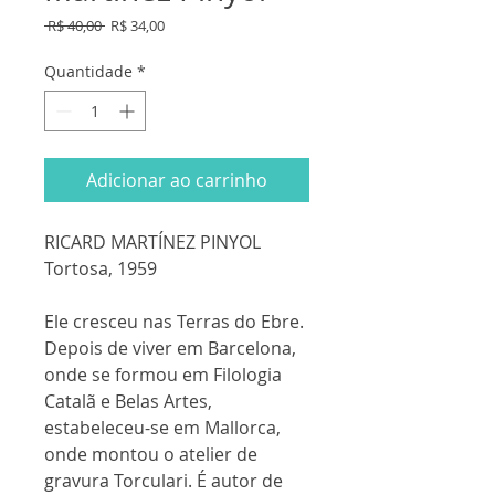
Preço
Preço
 R$ 40,00 
R$ 34,00
normal
promocional
Quantidade
*
Adicionar ao carrinho
RICARD MARTÍNEZ PINYOL
Tortosa, 1959
Ele cresceu nas Terras do Ebre.
Depois de viver em Barcelona,
onde se formou em Filologia
Catalã e Belas Artes,
estabeleceu-se em Mallorca,
onde montou o atelier de
gravura Torculari. É autor de