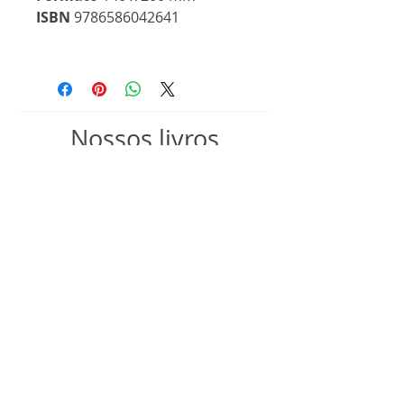
ISBN
9786586042641
Nossos livros
Lançamento
Lançamento