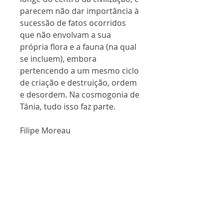
parecem não dar importância à
sucessão de fatos ocorridos
que não envolvam a sua
própria flora e a fauna (na qual
se incluem), embora
pertencendo a um mesmo ciclo
de criação e destruição, ordem
e desordem. Na cosmogonia de
Tânia, tudo isso faz parte.
Filipe Moreau
FICHA TÉCNICA
Poesia
Páginas: 88
Formato: 14 x 21 cm
ISBN 978-65-5312-001-3