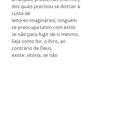
dos quais precisou se distrair à
custa de
leitores imaginários; ninguém
se preocupa tanto com estilo
se não para fugir de si mesmo.
Seja como for, o livro, ao
contrário de Deus,
existe: vitória, se não
for pequena, nunca é justa.
Lucífero Passarini
FICHA TÉCNICA
Gênero:
Romance
Páginas:
184
Formato:
140 x 210 mm
ISBN:
978-65-86042-54-2