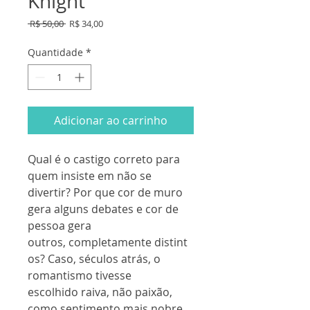
Knight
Preço
Preço
 R$ 50,00 
R$ 34,00
normal
promocional
Quantidade
*
Adicionar ao carrinho
Qual é o castigo correto para
quem insiste em não se
divertir? Por que cor de muro
gera alguns debates e cor de
pessoa gera
outros, completamente distint
os? Caso, séculos atrás, o
romantismo tivesse
escolhido raiva, não paixão,
como sentimento mais nobre,