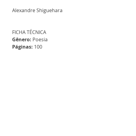
Alexandre Shiguehara
FICHA TÉCNICA
Gênero:
Poesia
Páginas:
100
Formato:
130 x 200 mm
ISBN:
978-65-86042-46-7
Nossos livros
Lançamento
Lançamento