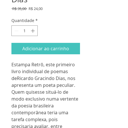
Preço
Preço
 R$ 35,00 
R$ 24,00
normal
promocional
Quantidade
*
Adicionar ao carrinho
Estampa Retrô, este primeiro
livro individual de poemas
deRicardo Gracindo Dias, nos
apresenta um poeta peculiar.
Quem quisesse situá-lo de
modo exclusivo numa vertente
da poesia brasileira
contemporânea teria uma
tarefa complexa, pois
precisaria avaliar, entre