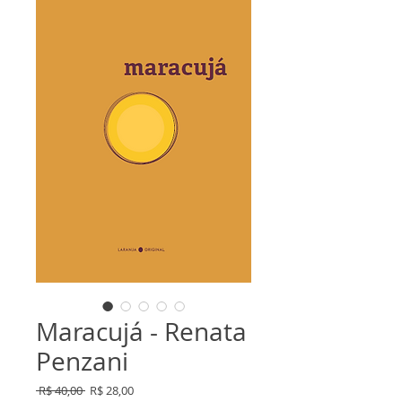
Maracujá - Renata
Penzani
Preço
Preço
 R$ 40,00 
R$ 28,00