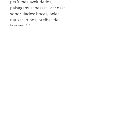
perfumes aveludados,
paisagens espessas, viscosas
sonoridades: bocas, peles,
narizes, olhos, orelhas de
Maracujá."
Ciro Lubliner
FICHA TÉCNICA
Gênero
Poesia
Páginas
112
Formato
122 x 180 mm
ISBN
978-65-86042-63-4
Nossos livros