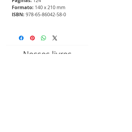
Páginas:
124
Formato:
140 x 210 mm
ISBN:
978-65-86042-58-0
Nossos livros
Lançamento
Lançamento