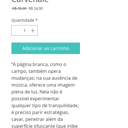
Preço
Preço
 R$ 35,00 
R$ 24,00
normal
promocional
Quantidade
*
Adicionar ao carrinho
“A página branca, como o
campo, também opera
mudanças; na sua ausência de
música, oferece uma imagem
plena de luz. Nela não é
possível experimentar
qualquer tipo de tranquilidade,
é preciso parir estratégias,
cavar, penetrar além da
superfície ofuscante (que inibe