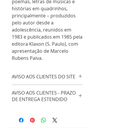
poemas, letras de músicas e 
histórias em quadrinhos, 
principalmente – produzidos 
pelo autor desde a 
adolescência, reunidos em 
1983 e publicados em 1985 pela 
editora Klaxon (S. Paulo), com 
apresentação de Marcelo 
Rubens Paiva.
AVISO AOS CLIENTES DO SITE
Certos de sua compreensão,
AVISO AOS CLIENTES - PRAZO
a editora informa que as entregas
DE ENTREGA ESTENDIDO
para compra de livros pelo site
estão suspensas temporariamente.
Certos de sua compreensão,
As compras realizadas a partir de 1
a editora informa que as entregas
de abril serão postadas nos
para compra de livros pelo site
correios assim que houver
estão sendo feitas de 15 em 15
liberação das atividades