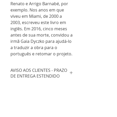
Renato e Arrigo Barnabé, por
exemplo. Nos anos em que
viveu em Miami, de 2000 a
2003, escreveu este livro em
inglês. Em 2016, cinco meses
antes de sua morte, convidou a
irmã
Gaia Dyczko
para ajudá-lo
a traduzir a obra para o
português e retomar o projeto.
AVISO AOS CLIENTES - PRAZO
DE ENTREGA ESTENDIDO
Certos de sua compreensão,
a editora informa que as entregas
para compra de livros pelo site
estão sendo feitas de 15 em 15
Nossos livros
dias, comprometendo assim
nosso prazo normal.