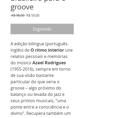
groove
Preço
Preço
 R$ 98,00 
R$ 59,00
normal
promocional
Esgotado
A edição bilíngue (português-
inglês) de
O ritmo interior
une
relatos pessoais e memórias
do músico
Azael Rodrigues
(1955-2016), sempre em torno
de sua visão bastante
particular do que seria o
groove – algo próximo do
balanço ou levada do jazz e
seus primos musicais, “uma
ponte entre a consciência e o
divino”. Recupera também um