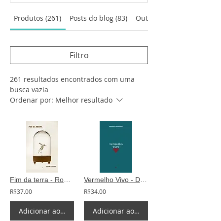
Produtos (261)
Posts do blog (83)
Outras páginas (6)
Filtro
261 resultados encontrados com uma
busca vazia
Ordenar por:
Melhor resultado
Fim da terra - Rodrigo Petronio
Vermelho Vivo - Déborah de Paula Souza
R$37.00
R$34.00
Adicionar ao carrinho
Adicionar ao carrinho