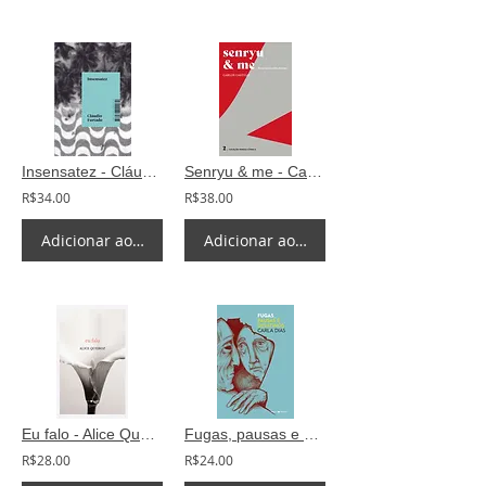
Insensatez - Cláudio Furtado
Senryu & me - Carlos Castelo
R$34.00
R$38.00
Adicionar ao carrinho
Adicionar ao carrinho
Eu falo - Alice Queiroz
Fugas, pausas e desatinos - Carla Dias
R$28.00
R$24.00