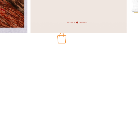
ço
mocional