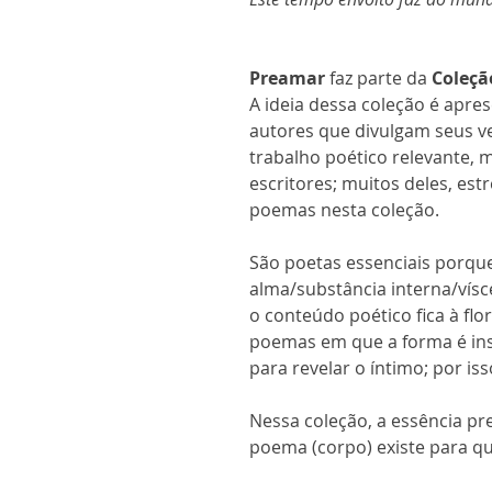
Preamar
faz parte da
Coleçã
A ideia dessa coleção é aprese
autores que divulgam seus v
trabalho poético relevante,
escritores; muitos deles, est
poemas nesta coleção.
São poetas essenciais porq
alma/substância interna/vís
o conteúdo poético fica à flo
poemas em que a forma é in
para revelar o íntimo; por iss
Nessa coleção, a essência pre
poema (corpo) existe para que