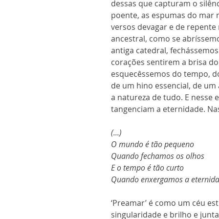
dessas que capturam o silênc
poente, as espumas do mar 
versos devagar e de repent
ancestral, como se abríssemo
antiga catedral, fechássemo
corações sentirem a brisa do
esquecêssemos do tempo, do 
de um hino essencial, de u
a natureza de tudo. E nesse 
tangenciam a eternidade. Nas
(...)
O mundo é tão pequeno
Quando fechamos os olhos
E o tempo é tão curto
Quando enxergamos a eternida
‘Preamar’ é como um céu est
singularidade e brilho e jun