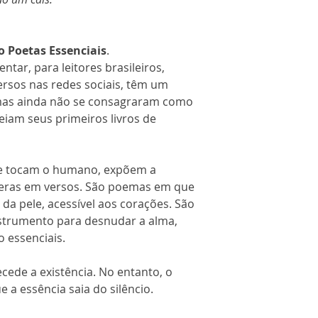
o Poetas Essenciais
.
ntar, para leitores brasileiros,
ersos nas redes sociais, têm um
 mas ainda não se consagraram como
reiam seus primeiros livros de
ue tocam o humano, expõem a
ceras em versos. São poemas em que
r da pele, acessível aos corações. São
strumento para desnudar a alma,
o essenciais.
cede a existência. No entanto, o
 a essência saia do silêncio.