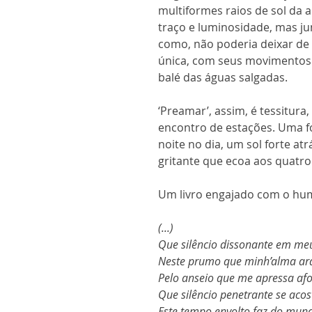
multiformes raios de sol da 
traço e luminosidade, mas j
como, não poderia deixar de
única, com seus movimentos 
balé das águas salgadas.
‘Preamar’, assim, é tessitura
encontro de estações. Uma fo
noite no dia, um sol forte at
gritante que ecoa aos quatro
Um livro engajado com o hum
(...)
Que silêncio dissonante em meu
Neste prumo que minh’alma ar
Pelo anseio que me apressa afo
Que silêncio penetrante se acos
Este tempo envolto faz do mun