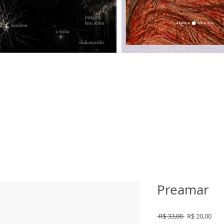
Preamar
Preço
Pre
 R$ 33,00 
R$ 20,00
normal
pro