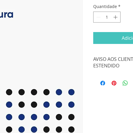
Quantidade
*
Adic
AVISO AOS CLIEN
ESTENDIDO
Certos de sua comp
as entregas para co
sendo feitas de 15
assim nosso prazo
disposição para qua