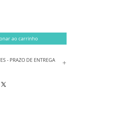
ionar ao carrinho
TES - PRAZO DE ENTREGA
reensão, a editora informa que
mpra de livros pelo site estão
 em 15 dias, comprometendo
 normal. Permanecemos à
isquer esclarecimentos.