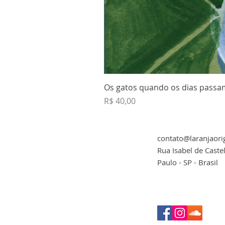
Os gatos quando os dias passam
Preço
R$ 40,00
contato@laranjaori
Rua Isabel de Caste
Paulo - SP - Brasil