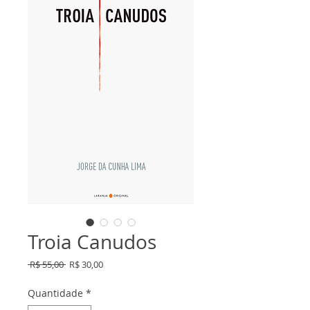
Troia Canudos
Preço
Preço
 R$ 55,00 
R$ 30,00
normal
promocional
Quantidade
*