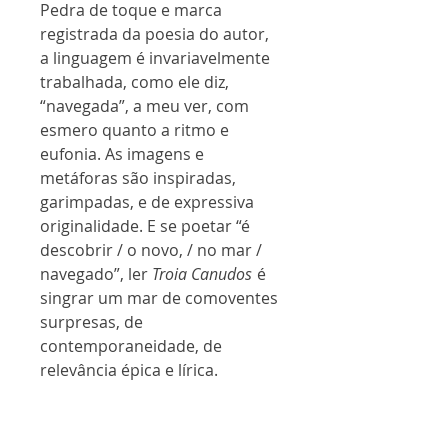
Pedra de toque e marca
registrada da poesia do autor,
a linguagem é invariavelmente
trabalhada, como ele diz,
“navegada”, a meu ver, com
esmero quanto a ritmo e
eufonia. As imagens e
metáforas são inspiradas,
garimpadas, e de expressiva
originalidade. E se poetar “é
descobrir / o novo, / no mar /
navegado”, ler
Troia Canudos
é
singrar um mar de comoventes
surpresas, de
contemporaneidade, de
relevância épica e lírica.
José Roberto O’Shea
Universidade Federal de Santa