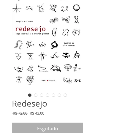
Redesejo
Preço
Preço
 R$ 72,00 
R$ 43,00
normal
promocional
Esgotado