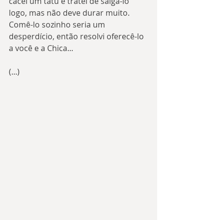
cacei um tatu e tratei de salgá-lo 
logo, mas não deve durar muito. 
Comê-lo sozinho seria um 
desperdício, então resolvi oferecê-lo 
a você e a Chica...
(...)