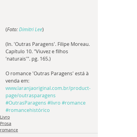
(
Foto: 
Dimitri Lee
)
(In. 'Outras Paragens'. Filipe Moreau. 
Capítulo 10. "Viuvez e filhos 
'naturais'". pg. 165.)
O romance 'Outras Paragens' está à 
venda em: 
www.laranjaoriginal.com.br/product-
page/outrasparagens
#OutrasParagens
#livro
#romance
#romancehistórico
Livro
Prosa
romance