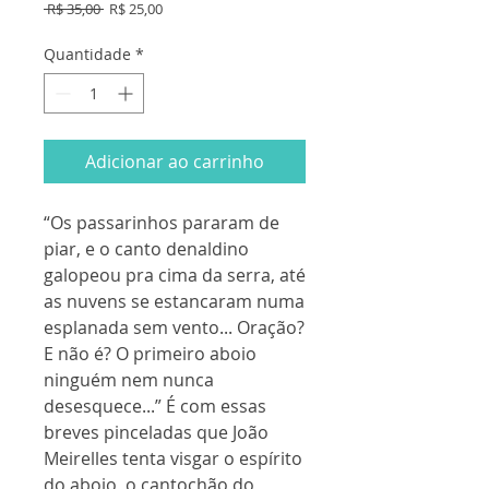
Preço
Preço
 R$ 35,00 
R$ 25,00
normal
promocional
Quantidade
*
Adicionar ao carrinho
“Os passarinhos pararam de
piar, e o canto denaldino
galopeou pra cima da serra, até
as nuvens se estancaram numa
esplanada sem vento... Oração?
E não é? O primeiro aboio
ninguém nem nunca
desesquece...” É com essas
breves pinceladas que João
Meirelles tenta visgar o espírito
do aboio, o cantochão do