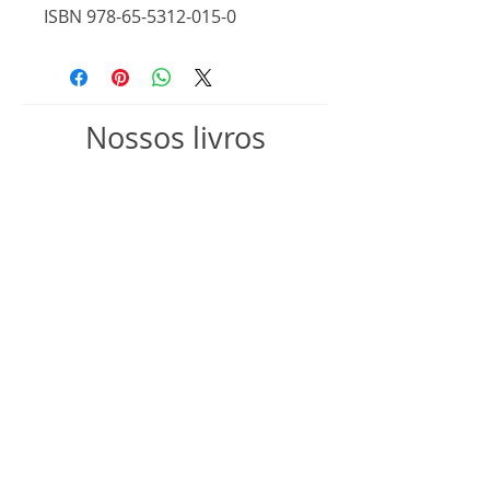
ISBN 978-65-5312-015-0
Nossos livros
Lançamento
Lançamento
Os gatos quando os dias
Arbor Inversa - calí bo