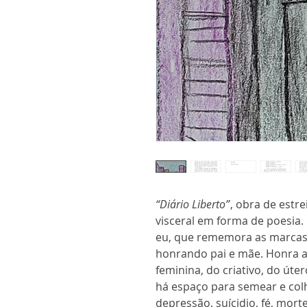
“Diário Liberto”
, obra de estre
visceral em forma de poesia.
eu, que rememora as marcas d
honrando pai e mãe. Honra a
feminina, do criativo, do úte
há espaço para semear e col
depressão, suícidio, fé, mor