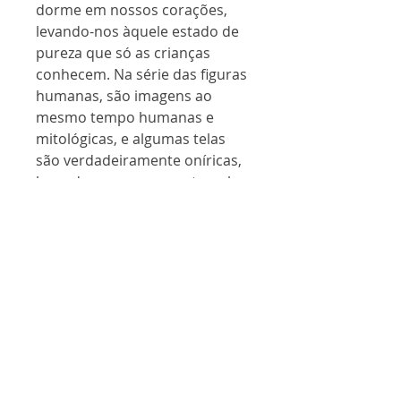
dorme em nossos corações,
levando-nos àquele estado de
pureza que só as crianças
conhecem. Na série das figuras
humanas, são imagens ao
mesmo tempo humanas e
mitológicas, e algumas telas
são verdadeiramente oníricas,
levando a quem as contempla a
uma rica viagem interior.
Ester Fridman
filósofa e escritora
AVISO AOS CLIENTES DO SITE
Certos de sua compreensão,
AVISO AOS CLIENTES - PRAZO
a editora informa que as entregas
DE ENTREGA ESTENDIDO
para compra de livros pelo site