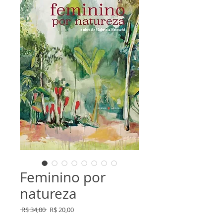
Feminino por
natureza
Preço
Preço
 R$ 34,00 
R$ 20,00
normal
promocional