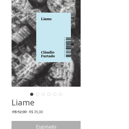
Liame
Preço
Preço
 R$ 52,00 
R$ 35,00
normal
promocional
Esgotado