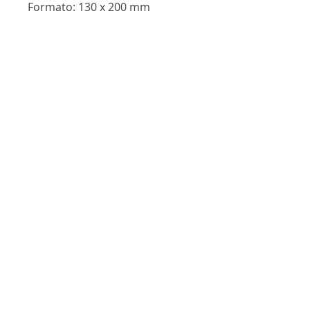
Formato: 130 x 200 mm
ISBN: 978-85-92875-89-3
Nossos livros
Lançamento
Lançamento