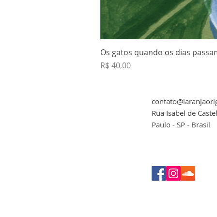
Os gatos quando os dias passam
Preço
R$ 40,00
contato@laranjaori
Rua Isabel de Caste
Paulo - SP - Brasil