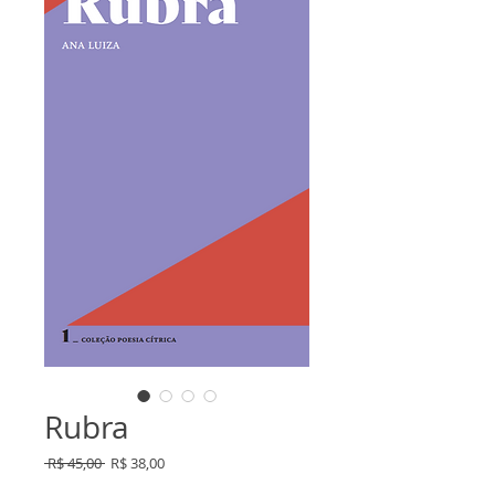
Rubra
Preço
Preço
 R$ 45,00 
R$ 38,00
normal
promocional