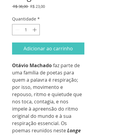
Preço
Preço
 R$ 38,00 
R$ 23,00
normal
promocional
Quantidade
*
Adicionar ao carrinho
Otávio Machado
faz parte de
uma família de poetas para
quem a palavra é respiração;
por isso, movimento e
repouso, ritmo e quietude que
nos toca, contagia, e nos
impele à apreensão do ritmo
original do mundo e à sua
respiração essencial. Os
poemas reunidos neste
Longe