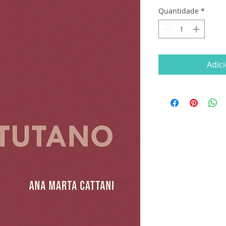
Quantidade
*
Adic