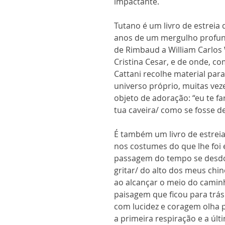
impactante.
Tutano é um livro de estreia
anos de um mergulho profun
de Rimbaud a William Carlos W
Cristina Cesar, e de onde, 
Cattani recolhe material par
universo próprio, muitas vez
objeto de adoração: “eu te fa
tua caveira/ como se fosse de
É também um livro de estrei
nos costumes do que lhe foi 
passagem do tempo se desdo
gritar/ do alto dos meus chi
ao alcançar o meio do caminh
paisagem que ficou para trás
com lucidez e coragem olha p
a primeira respiração e a úl