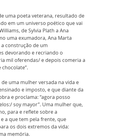
 de uma poeta veterana, resultado de
do em um universo poético que vai
illiams, de Sylvia Plath a Ana
como uma exumadora, Ana Marta
a a construção de um
es devorando e recriando o
ria mil oferendas/ e depois comeria a
 chocolate”.
a de uma mulher versada na vida e
ensinado e imposto, e que diante da
bra e proclama: “agora posso
nelos:/ soy mayor”. Uma mulher que,
o, para e reflete sobre a
 e a que tem pela frente, que
ara os dois extremos da vida:
tima memória.