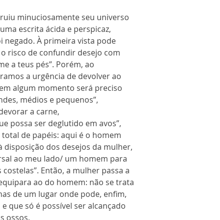
truiu minuciosamente seu universo
uma escrita ácida e perspicaz,
i negado. À primeira vista pode
e o risco de confundir desejo com
me a teus pés”. Porém, ao
ramos a urgência de devolver ao
em algum momento será preciso
andes, médios e pequenos”,
evorar a carne,
e possa ser deglutido em avos”,
 total de papéis: aqui é o homem
à disposição dos desejos da mulher,
sal ao meu lado/ um homem para
 costelas”. Então, a mulher passa a
equipara ao do homem: não se trata
mas de um lugar onde pode, enfim,
 e que só é possível ser alcançado
s ossos.