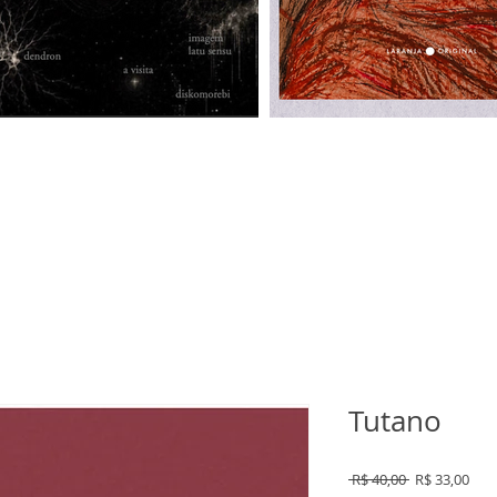
Tutano
Preço
Pre
 R$ 40,00 
R$ 33,00
normal
pro