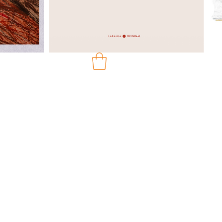
ço
mocional