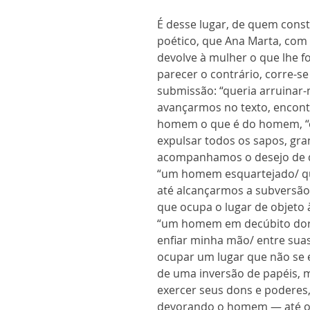
É desse lugar, de quem cons
poético, que Ana Marta, com 
devolve à mulher o que lhe fo
parecer o contrário, corre-s
submissão: “queria arruinar-
avançarmos no texto, encont
homem o que é do homem, “
expulsar todos os sapos, gr
acompanhamos o desejo de d
“um homem esquartejado/ qu
até alcançarmos a subversão
que ocupa o lugar de objeto 
“um homem em decúbito dor
enfiar minha mão/ entre suas
ocupar um lugar que não se 
de uma inversão de papéis, 
exercer seus dons e poderes,
devorando o homem — até o