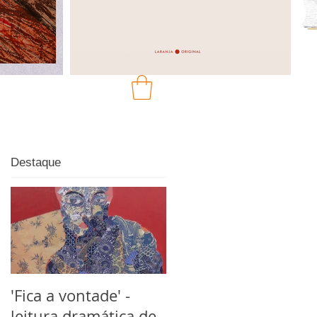
Destaque
'Fica a vontade' -
leitura dramática de