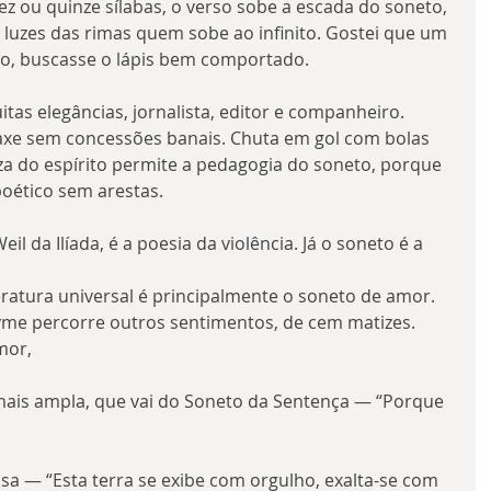
z ou quinze sílabas, o verso sobe a escada do soneto, 
 luzes das rimas quem sobe ao infinito. Gostei que um 
no, buscasse o lápis bem comportado.
tas elegâncias, jornalista, editor e companheiro. 
axe sem concessões banais. Chuta em gol com bolas 
eza do espírito permite a pedagogia do soneto, porque 
poético sem arestas.
 da Ilíada, é a poesia da violência. Já o soneto é a 
eratura universal é principalmente o soneto de amor. 
yme percorre outros sentimentos, de cem matizes. 
mor,
ais ampla, que vai do Soneto da Sentença — “Porque 
alsa — “Esta terra se exibe com orgulho, exalta-se com 