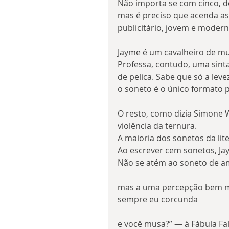
Não importa se com cinco, de
mas é preciso que acenda as
publicitário, jovem e moder
Jayme é um cavalheiro de mui
Professa, contudo, uma sint
de pelica. Sabe que só a lev
o soneto é o único formato 
O resto, como dizia Simone Weil
violência da ternura.
A maioria dos sonetos da lit
Ao escrever cem sonetos, Ja
Não se atém ao soneto de a
mas a uma percepção bem m
sempre eu corcunda
e você musa?” — à Fábula F