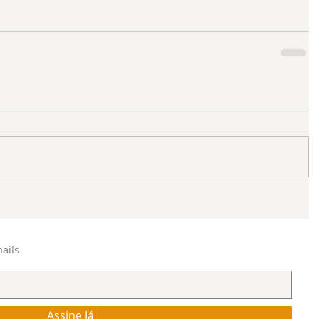
ails
Assine Já