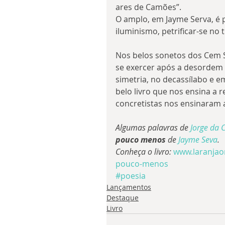
ares de Camões”.
O amplo, em Jayme Serva, é pe
iluminismo, petrificar-se no 
Nos belos sonetos dos Cem So
se exercer após a desordem
simetria, no decassílabo e 
belo livro que nos ensina a
concretistas nos ensinaram 
Algumas palavras de 
Jorge da 
pouco menos
 de 
Jayme Seva
.
Conheça o livro: 
www.laranjao
pouco-menos
#poesia
Lançamentos
Destaque
Livro