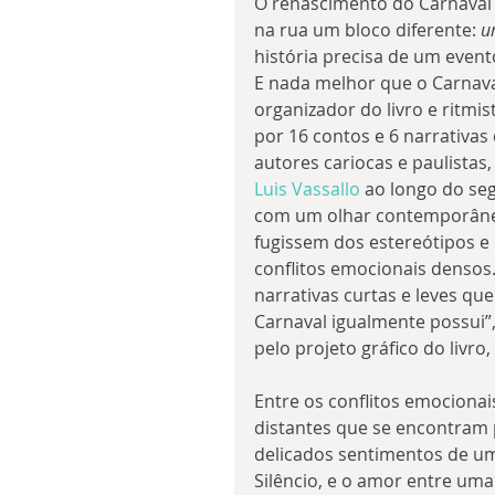
O renascimento do Carnaval d
na rua um bloco diferente: 
u
história precisa de um eve
E nada melhor que o Carnaval
organizador do livro e ritmis
por 16 contos e 6 narrativas c
autores cariocas e paulistas,
Luis Vassallo
 ao longo do se
com um olhar contemporâneo
fugissem dos estereótipos e 
conflitos emocionais densos.
narrativas curtas e leves qu
Carnaval igualmente possui”,
pelo projeto gráfico do livro,
Entre os conflitos emocionais 
distantes que se encontram 
delicados sentimentos de um
Silêncio, e o amor entre uma