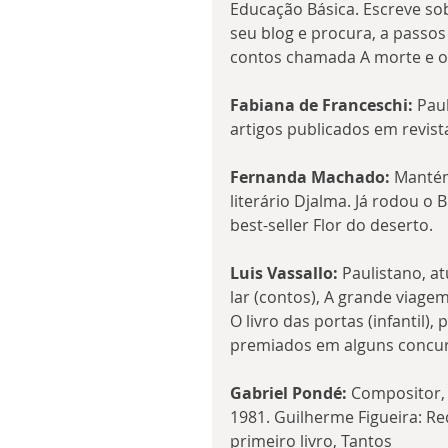
Educação Básica. Escreve
seu blog e procura, a passos
contos chamada A morte e o s
Fabiana de Franceschi:
 Pau
artigos publicados em revista
Fernanda Machado:
 Manté
literário Djalma. Já rodou o
best-seller Flor do deserto.
Luis Vassallo:
 Paulistano, at
lar (contos), A grande viagem
O livro das portas (infantil),
premiados em alguns concurso
Gabriel Pondé:
 Compositor, 
1981. Guilherme Figueira: Reda
primeiro livro, Tantos