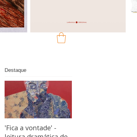
Destaque
'Fica a vontade' -
leitura dramática de