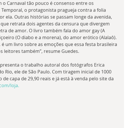
om o Carnaval tão pouco é consenso entre os 
Temporal, o protagonista pragueja contra a folia 
r ela. Outras histórias se passam longe da avenida, 
, que retrata dois agentes da censura que divergem 
etra de amor. O livro também fala do amor gay (A 
içoeiro (O diabo e a morena), do amor erótico (Alalaô). 
é um livro sobre as emoções que essa festa brasileira 
nos leitores também”, resume Guedes.
esenta o trabalho autoral dos fotógrafos Erica 
do Rio, ele de São Paulo. Com tiragem inicial de 1000 
 de capa de 29,90 reais e já está à venda pelo site da 
com/loja.