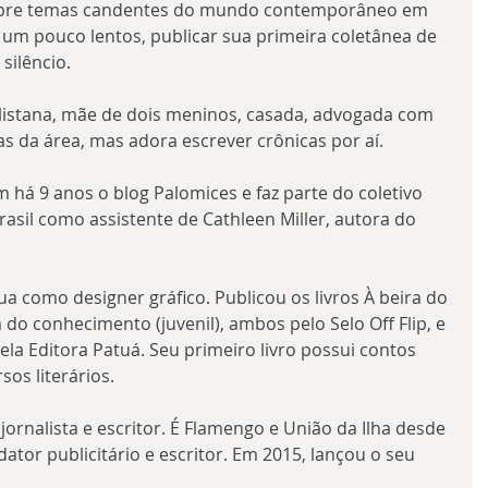
 sobre temas candentes do mundo contemporâneo em 
 um pouco lentos, publicar sua primeira coletânea de 
ilêncio.
listana, mãe de dois meninos, casada, advogada com 
s da área, mas adora escrever crônicas por aí.
m há 9 anos o blog Palomices e faz parte do coletivo 
 Brasil como assistente de Cathleen Miller, autora do 
ua como designer gráfico. Publicou os livros À beira do 
 do conhecimento (juvenil), ambos pelo Selo Off Flip, e 
 pela Editora Patuá. Seu primeiro livro possui contos 
s literários.
jornalista e escritor. É Flamengo e União da Ilha desde 
tor publicitário e escritor. Em 2015, lançou o seu 