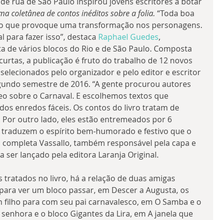
e rua de São Paulo inspirou jovens escritores a botar 
ma coletânea de contos inéditos sobre a folia.
 “Toda boa 
nto que provoque uma transformação nos personagens. 
 para fazer isso”, destaca 
Raphael Guedes
, 
ta de vários blocos do Rio e de São Paulo. Composta 
urtas, a publicação é fruto do trabalho de 12 novos 
 selecionados pelo organizador e pelo editor e escritor 
gundo semestre de 2016. “A gente procurou autores 
 sobre o Carnaval. E escolhemos textos que 
dos enredos fáceis. Os contos do livro tratam de 
 Por outro lado, eles estão entremeados por 6 
e traduzem o espírito bem-humorado e festivo que o 
 completa Vassallo, também responsável pela capa e 
 a ser lançado pela editora Laranja Original.
tratados no livro, há a relação de duas amigas 
para ver um bloco passar, em Descer a Augusta, os 
 filho para com seu pai carnavalesco, em O Samba e o 
 senhora e o bloco Gigantes da Lira, em A janela que 