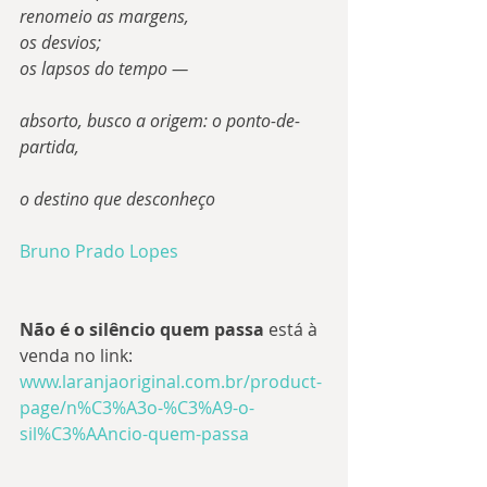
renomeio as margens, 
os desvios;
os lapsos do tempo —
absorto, busco a origem: o ponto-de-
partida,
o destino que desconheço
Bruno Prado Lopes
Não é o silêncio quem passa 
está à 
venda no link: 
www.laranjaoriginal.com.br/product-
page/n%C3%A3o-%C3%A9-o-
sil%C3%AAncio-quem-passa