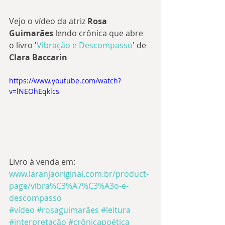
Vejo o vídeo da atriz 
Rosa 
Guimarães
 lendo crônica que abre 
o livro '
Vibração e Descompasso
' de 
Clara Baccarin
https://www.youtube.com/watch?
v=lNEOhEqklcs
Livro à venda em: 
www.laranjaoriginal.com.br/product-
page/vibra%C3%A7%C3%A3o-e-
descompasso
#vídeo
#rosaguimarães
#leitura
#interpretação
#crônicapoética